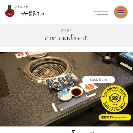
สาขา
สาขาถนนโคตากิ
Click Here