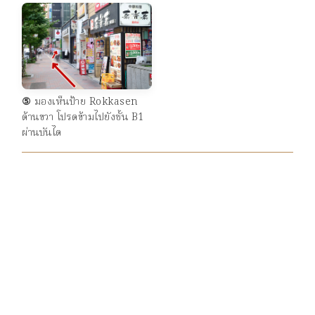
⑤
มองเห็นป้าย Rokkasen
ด้านขวา โปรดข้ามไปยังชั้น B1
ผ่านบันได