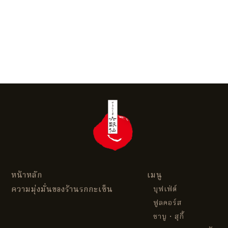
หน้าหลัก
เมนู
ความมุ่งมั่นของร้านรกกะเซ็น
บุฟเฟ่ต์
ฟูลคอร์ส
ชาบู・สุกี้