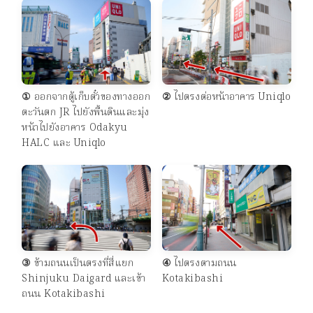
①
ออกจากตู้เก็บตั๋วของทางออก
②
ไปตรงต่อหน้าอาคาร Uniqlo
ตะวันตก JR ไปยังพื้นดินและมุ่ง
หน้าไปยังอาคาร Odakyu
HALC และ Uniqlo
③
ข้ามถนนเป็นตรงที่สี่แยก
④
ไปตรงตามถนน
Shinjuku Daigard และเข้า
Kotakibashi
ถนน Kotakibashi